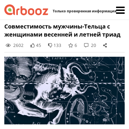
Найти:
Только проверенная информация
Skip
Совместимость мужчины-Тельца с
to
женщинами весенней и летней триад
content
2602
45
133
6
20