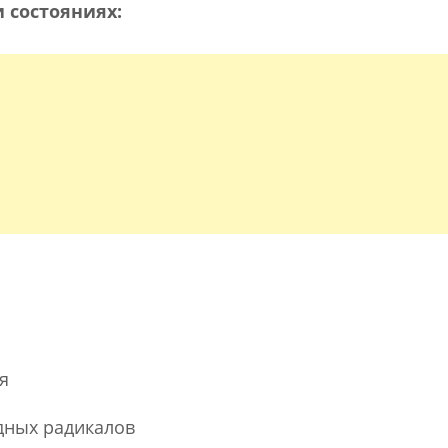
 состояниях:
я
дных радикалов