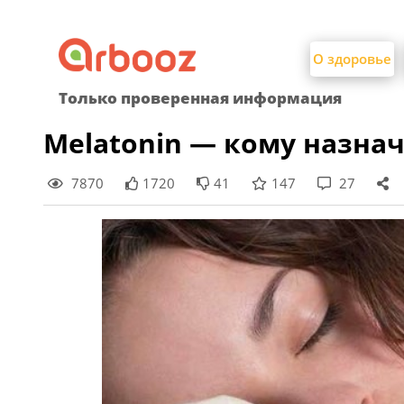
Найти:
Skip
to
О здоровье
content
Только проверенная информация
Melatonin — кому назна
7870
1720
41
147
27