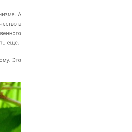
низме. А
чество в
венного
ть еще.
ому. Это