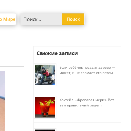
Найти:
о Мире
Свежие записи
Если ребёнок посадит дерево —
может, и не сломает его потом
Коктейль «Кровавая мери». Вот
вам правильный рецепт