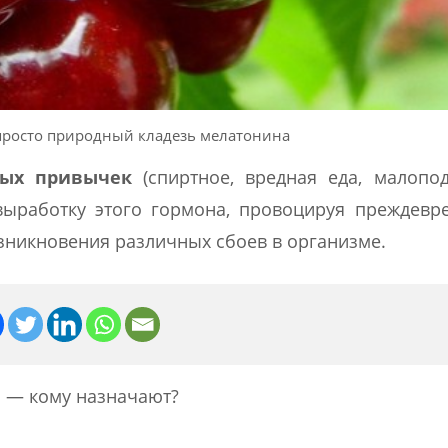
просто природный кладезь мелатонина
ных привычек
(спиртное, вредная еда, малопо
 выработку этого гормона, провоцируя преждев
зникновения различных сбоев в организме.
n — кому назначают?