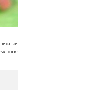
движный
ременные