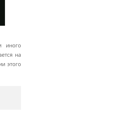
и иного
ается на
ии этого