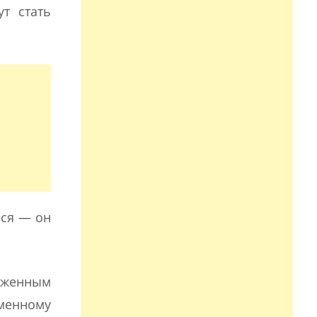
т стать
ься — он
аженным
еменному