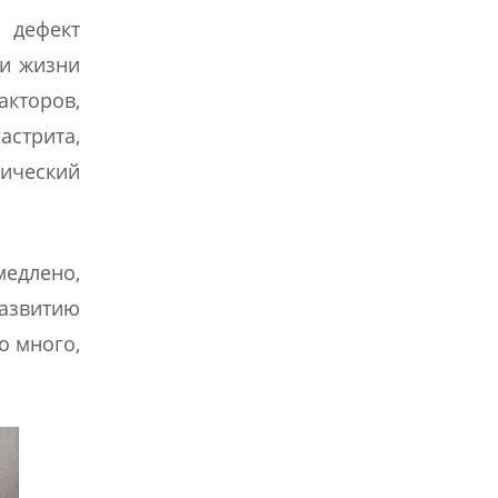
дефект
ии жизни
кторов,
астрита,
нический
медлено,
азвитию
о много,