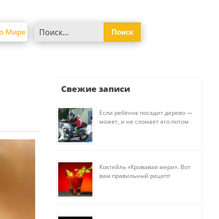
Найти:
о Мире
Свежие записи
Если ребёнок посадит дерево —
может, и не сломает его потом
Коктейль «Кровавая мери». Вот
вам правильный рецепт