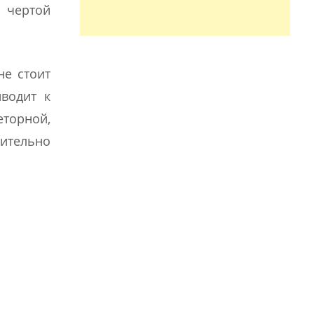
 чертой
не стоит
иводит к
еторной,
чительно