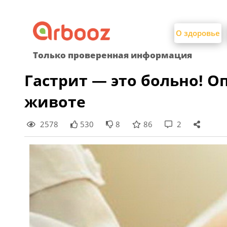
Найти:
Skip
to
О здоровье
content
Только проверенная информация
Гастрит — это больно! 
животе
2578
530
8
86
2