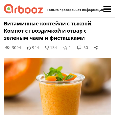
Найти:
Только проверенная информация
Skip
Витаминные коктейли с тыквой.
to
Компот с гвоздичкой и отвар с
content
зеленым чаем и фисташками
3094
944
134
1
60