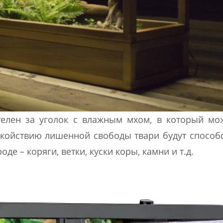
телен за уголок с влажным мхом, в который м
койствию лишенной свободы твари будут способ
 – коряги, ветки, куски коры, камни и т.д.