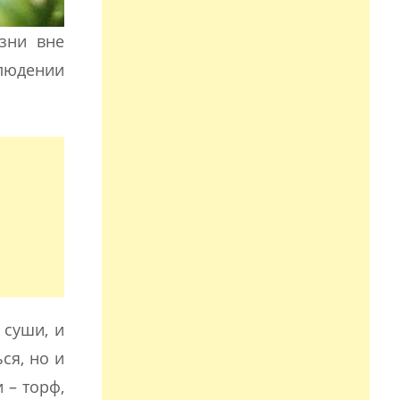
зни вне
блюдении
 суши, и
ся, но и
 – торф,