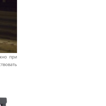
ожно при
ствовать