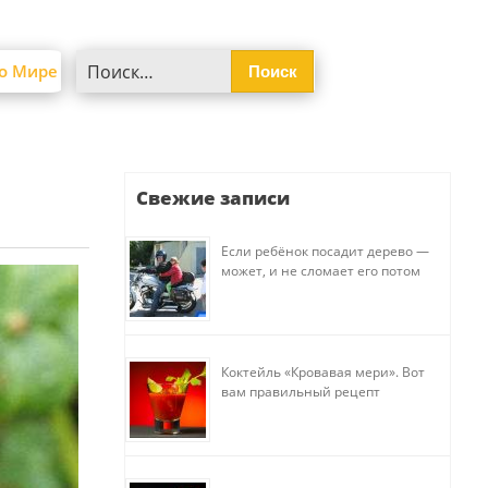
Найти:
о Мире
Свежие записи
Если ребёнок посадит дерево —
может, и не сломает его потом
Коктейль «Кровавая мери». Вот
вам правильный рецепт