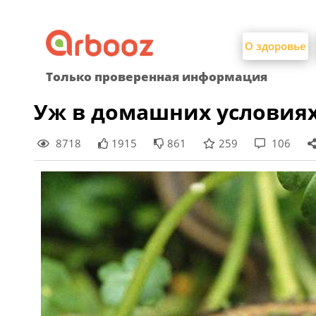
Найти:
Skip
to
О здоровье
content
Только проверенная информация
Уж в домашних условия
8718
1915
861
259
106