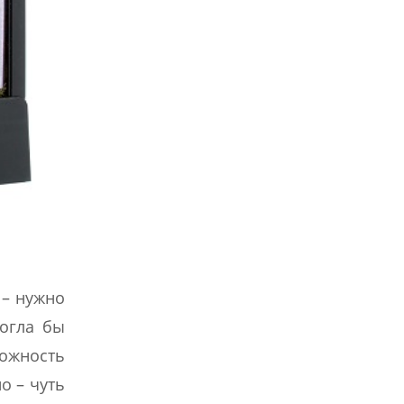
 – нужно
могла бы
можность
о – чуть