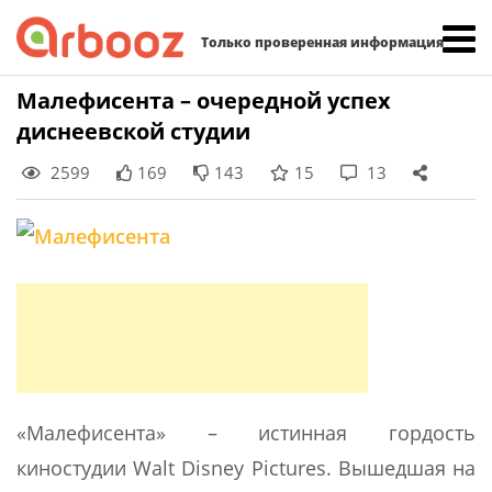
Найти:
Только проверенная информация
Skip
Малефисента – очередной успех
to
диснеевской студии
content
2599
169
143
15
13
«Малефисента» – истинная гордость
киностудии Walt Disney Pictures. Вышедшая на