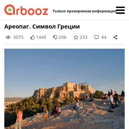
Найти:
Только проверенная информация
Skip
Ареопаг. Символ Греции
to
3075
1440
296
233
44
content