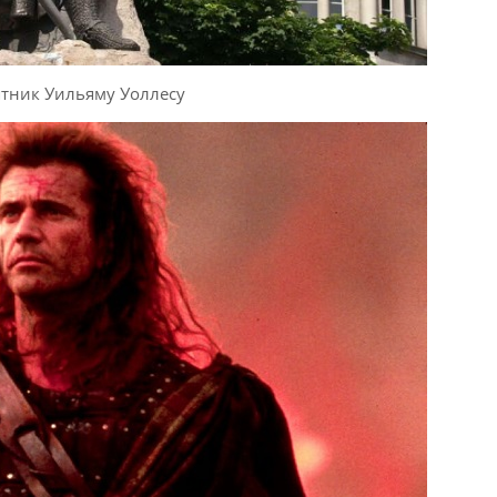
тник Уильяму Уоллесу