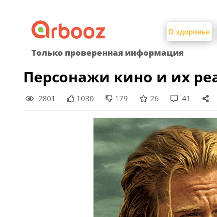
Найти:
Skip
to
О здоровье
content
Только проверенная информация
Персонажи кино и их р
2801
1030
179
26
41