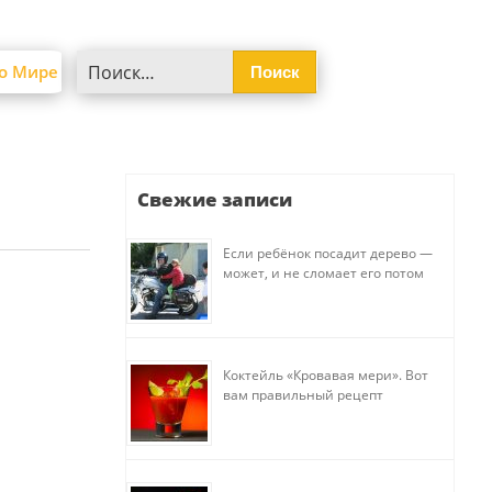
Найти:
о Мире
Свежие записи
Если ребёнок посадит дерево —
может, и не сломает его потом
Коктейль «Кровавая мери». Вот
вам правильный рецепт