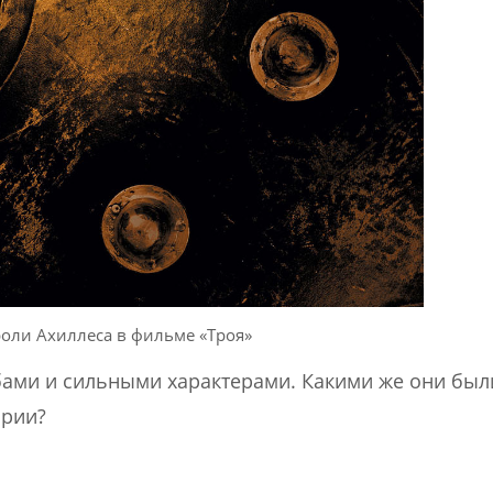
роли Ахиллеса в фильме «Троя»
бами и сильными характерами. Какими же они был
ории?