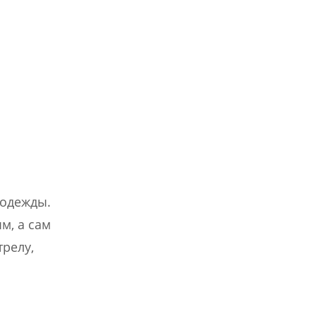
 одежды.
м, а сам
трелу,