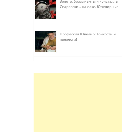
Золото, бриллианты и кристаллы
Сваровски… на елке. Ювелирные
прихоти
Профессия Ювелир! Тонкости и
прелести!