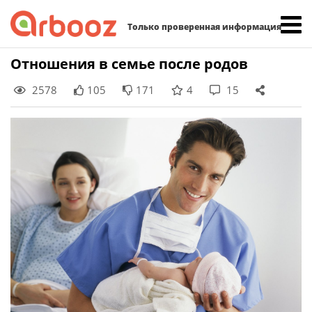
Найти:
Только проверенная информация
Skip
Отношения в семье после родов
to
2578
105
171
4
15
content