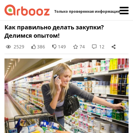
Найти:
Только проверенная информация
Skip
Как правильно делать закупки?
to
Делимся опытом!
content
2529
386
149
74
12