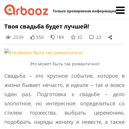
Найти:
Только проверенная информация
Skip
Твоя свадьба будет лучшей!
to
2539
550
189
32
23
content
Это может быть так романтично!
Свадьба – это крупное событие, которое в
жизни бывает нечасто, в идеале – так и вовсе
один раз. Подготовка к свадьбе – дело
хлопотное, но интересное: определиться со
стилем торжества, выбрать церемонию,
подобрать наряды жениху и невесте, а также