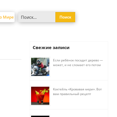
Найти:
о Мире
Свежие записи
Если ребёнок посадит дерево —
может, и не сломает его потом
Коктейль «Кровавая мери». Вот
вам правильный рецепт