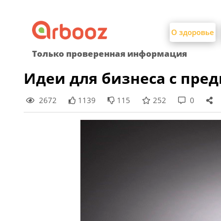
Найти:
Skip
to
О здоровье
content
Только проверенная информация
Идеи для бизнеса с пре
2672
1139
115
252
0