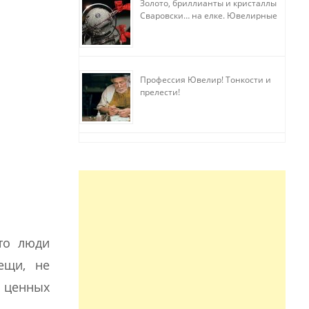
Золото, бриллианты и кристаллы
Сваровски… на елке. Ювелирные
прихоти
Профессия Ювелир! Тонкости и
прелести!
то люди
ещи, не
 ценных