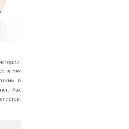
стории,
ко в тех
хожим в
нег. Как
елистов,