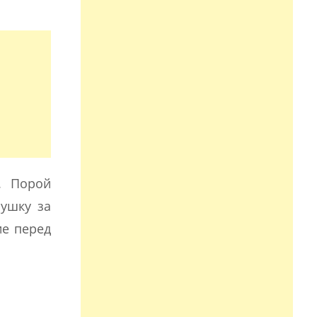
. Порой
лушку за
ие перед