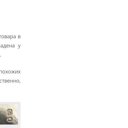
товара в
адена у
.
 похожих
ственно,