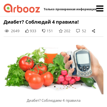
Найти:
Только проверенная информация
Skip
Диабет? Соблюдай 4 правила!
to
2649
933
151
202
52
content
Диабет? Соблюдаем 4 правила