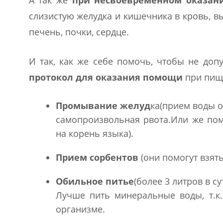
А так же
при несвоевременном оказа
слизистую желудка и кишечника в кровь, 
печень, почки, сердце.
И так, как же себе помочь, чтобы не доп
протокол для оказания помощи
при пище
Промывание желуд
ка(прием воды о
самопроизвольная рвота.Или же пом
на корень языка).
Прием сорбентов
(они помогут взять
Обильное питье
(более 3 литров в с
Лучше пить минеральные воды, т.к.
организме.