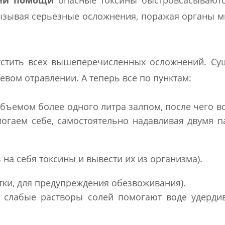
нии помощи
опасные токсины быстровсасываютс
вызывая серьезные осложнения, поражая органы 
устить всех вышеперечисленных осложнений. Су
вом отравлении. А теперь все по пунктам:
бъемом более одного литра залпом, после чего в
огаем себе, самостоятельно надавливая двумя 
 на себя токсины и вывести их из организма).
утки, для предупреждения обезвоживания).
 слабые растворы солей помогают воде удерди