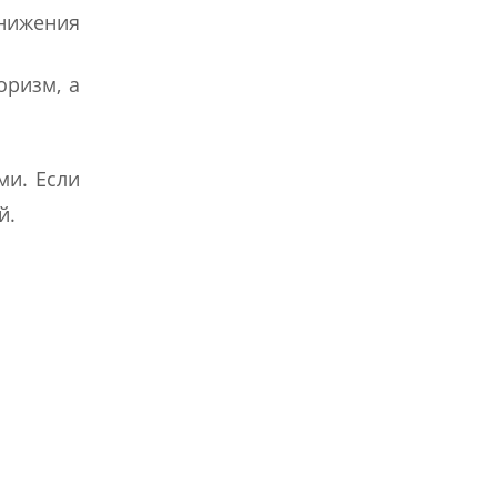
снижения
оризм, а
ми. Если
й.