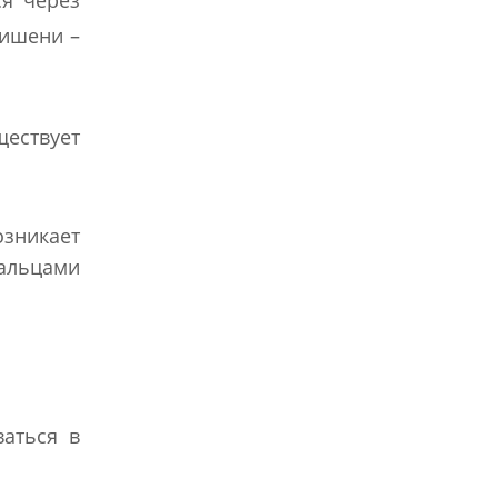
я через
мишени –
ществует
озникает
пальцами
ваться в