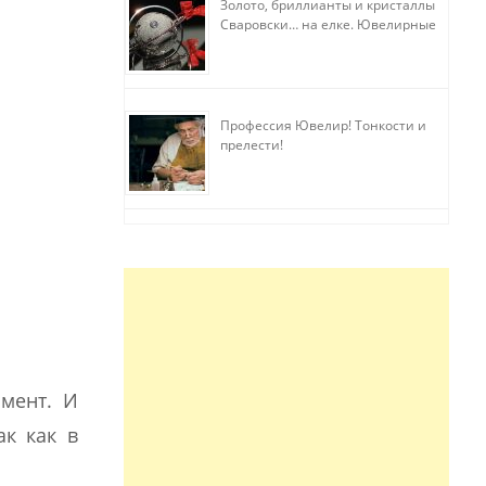
Золото, бриллианты и кристаллы
Сваровски… на елке. Ювелирные
прихоти
Профессия Ювелир! Тонкости и
прелести!
омент. И
ак как в