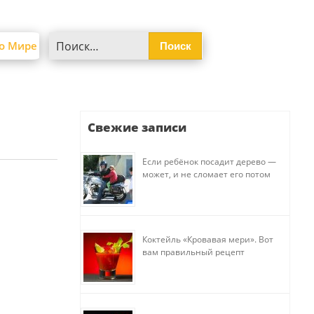
Найти:
о Мире
Свежие записи
Если ребёнок посадит дерево —
может, и не сломает его потом
Коктейль «Кровавая мери». Вот
вам правильный рецепт