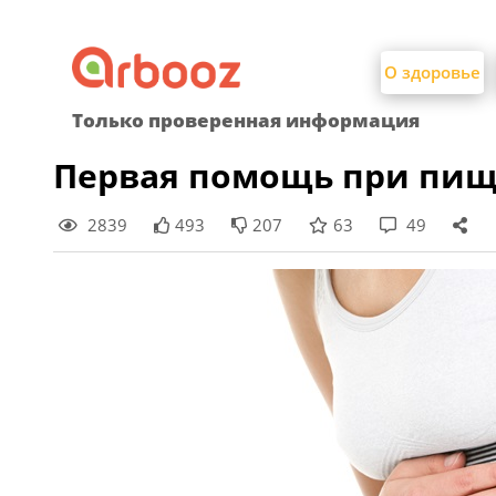
Найти:
Skip
to
О здоровье
content
Только проверенная информация
Первая помощь при пищ
2839
493
207
63
49