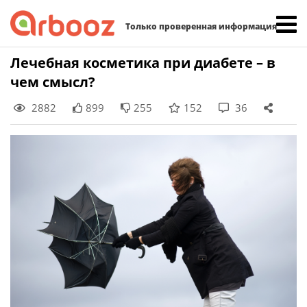
Найти:
Только проверенная информация
Skip
Лечебная косметика при диабете – в
to
чем смысл?
content
2882
899
255
152
36