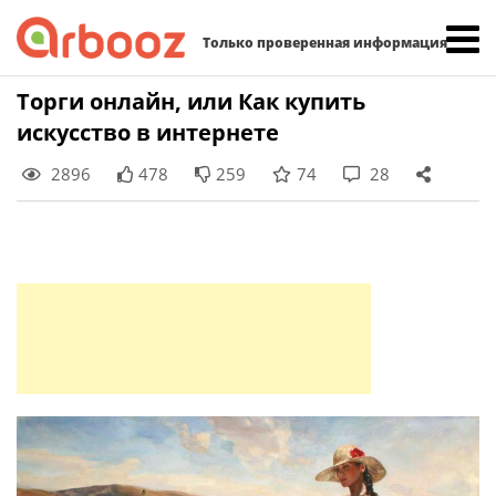
Найти:
Только проверенная информация
Skip
Торги онлайн, или Как купить
to
искусство в интернете
content
2896
478
259
74
28