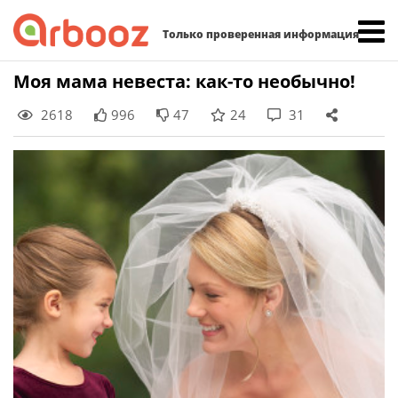
Найти:
Только проверенная информация
Skip
Моя мама невеста: как-то необычно!
to
2618
996
47
24
31
content