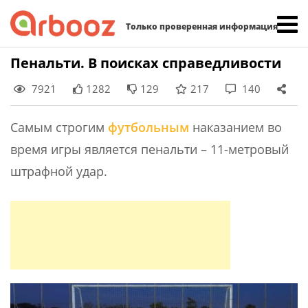
Найти:
Только проверенная информация
Skip
Пенальти. В поисках справедливости
to
7921
1282
129
217
140
content
Самым строгим
футбольным
наказанием во
время игры является пенальти – 11-метровый
штрафной удар.