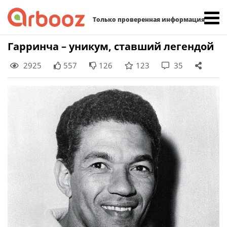
Найти:
Только проверенная информация
Skip
Гарринча – уникум, ставший легендой
to
2925
557
126
123
35
content