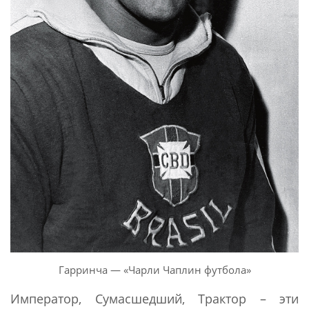
Гарринча — «Чарли Чаплин футбола»
Император, Сумасшедший, Трактор – эти