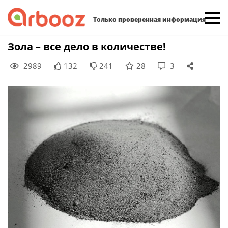
Найти:
Только проверенная информация
Skip
Зола – все дело в количестве!
to
2989
132
241
28
3
content