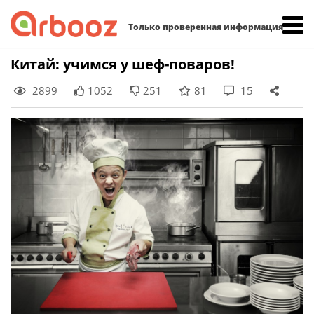
Найти:
Только проверенная информация
Skip
Китай: учимся у шеф-поваров!
to
2899
1052
251
81
15
content