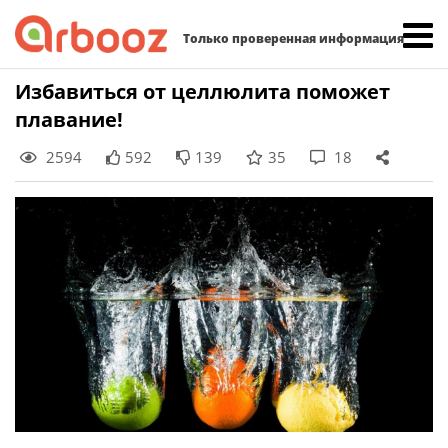
Найти:
Только проверенная информация
Skip
Избавиться от целлюлита поможет
to
плавание!
content
2594
592
139
35
18