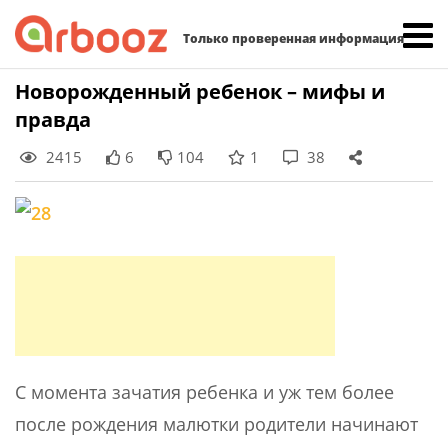
Найти:
Только проверенная информация
Skip
Новорожденный ребенок – мифы и
to
правда
content
2415
6
104
1
38
С момента зачатия ребенка и уж тем более
после рождения малютки родители начинают