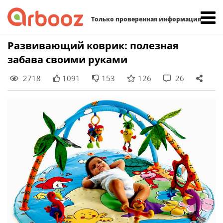
Найти:
Только проверенная информация
Skip
Развивающий коврик: полезная
to
забава своими руками
content
2718
1091
153
126
26