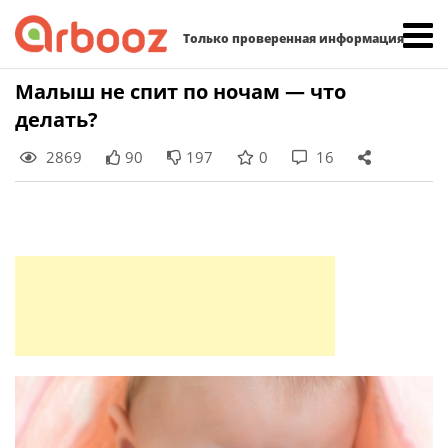
Найти:
Только проверенная информация
Skip
Малыш не спит по ночам — что
to
делать?
content
2869
90
197
0
16