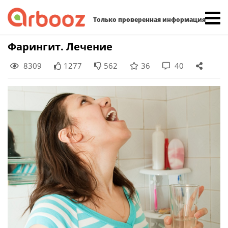
Найти:
Только проверенная информация
Skip
Фарингит. Лечение
to
8309
1277
562
36
40
content