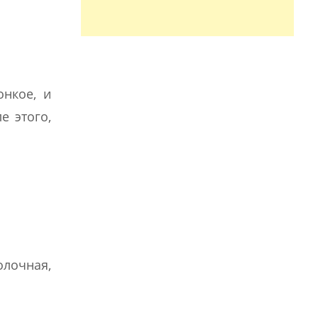
онкое, и
е этого,
олочная,