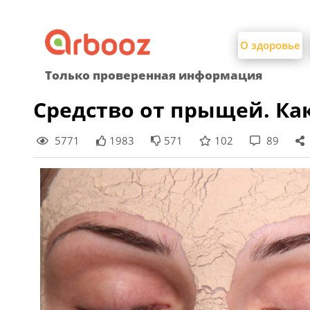
Найти:
Skip
to
О здоровье
content
Только проверенная информация
Средство от прыщей. Ка
5771
1983
571
102
89