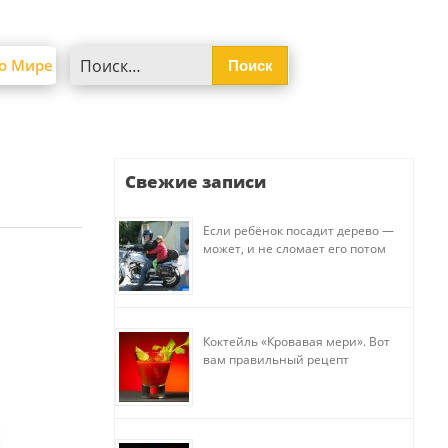
Найти:
о Мире
Свежие записи
Если ребёнок посадит дерево —
может, и не сломает его потом
Коктейль «Кровавая мери». Вот
вам правильный рецепт