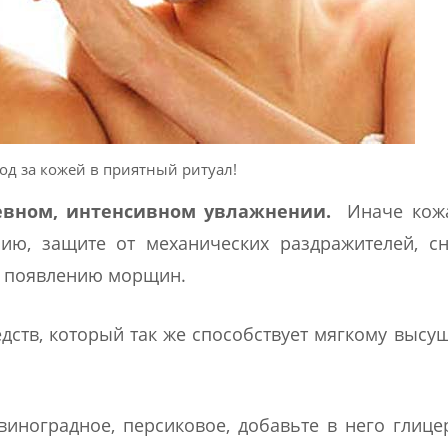
од за кожей в приятный ритуал!
невном, интенсивном увлажнении.
Иначе кож
нию, защите от механических раздражителей, с
му появлению морщин.
дств, который так же способствует мягкому выс
виноградное, персиковое, добавьте в него глице