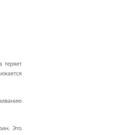
а теряет
нижается
ушиванию
рин. Это