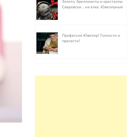
Золото, бриллианты и кристаллы
Сваровски… на елке. Ювелирные
прихоти
Профессия Ювелир! Тонкости и
прелести!