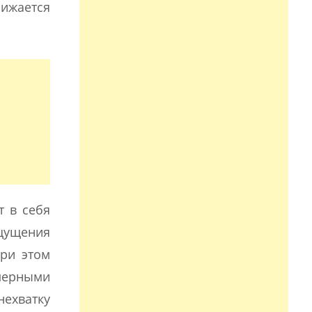
нижается
т в себя
ощущения
при этом
мерными
нехватку