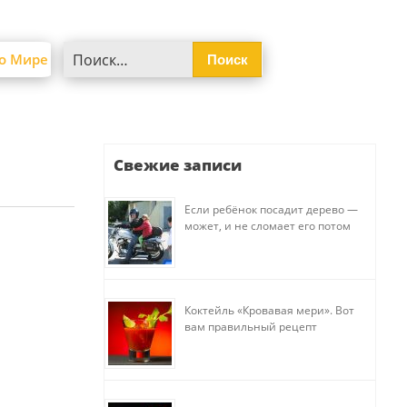
Найти:
о Мире
Свежие записи
Если ребёнок посадит дерево —
может, и не сломает его потом
Коктейль «Кровавая мери». Вот
вам правильный рецепт