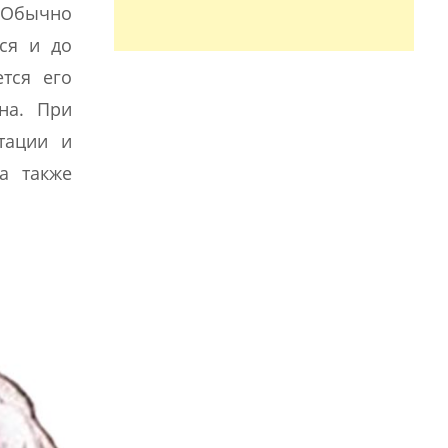
. Обычно
ься и до
ется его
на. При
тации и
а также