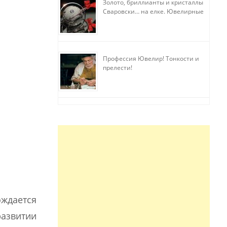
Золото, бриллианты и кристаллы
Сваровски… на елке. Ювелирные
прихоти
Профессия Ювелир! Тонкости и
прелести!
ождается
азвитии