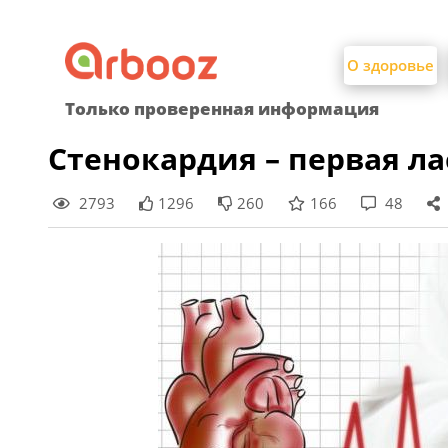
Найти:
Skip
to
О здоровье
content
Только проверенная информация
Стенокардия – первая л
2793
1296
260
166
48