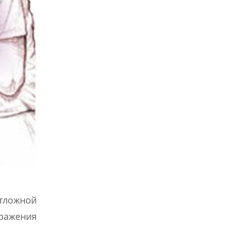
тложной
оражения