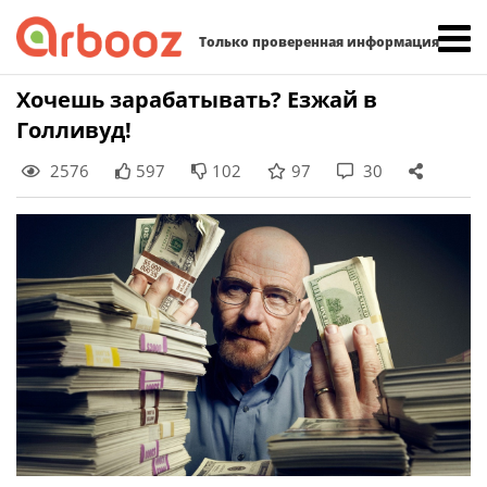
Найти:
Только проверенная информация
Skip
Хочешь зарабатывать? Езжай в
to
Голливуд!
content
2576
597
102
97
30