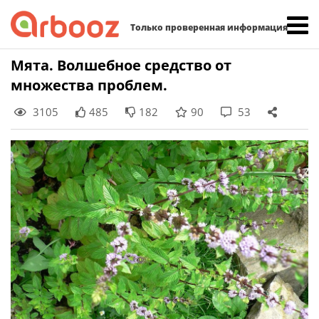
Найти:
Только проверенная информация
Skip
Мята. Волшебное средство от
to
множества проблем.
content
3105
485
182
90
53