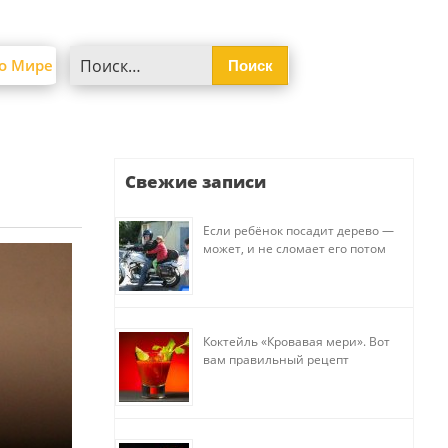
Найти:
о Мире
Свежие записи
Если ребёнок посадит дерево —
может, и не сломает его потом
Коктейль «Кровавая мери». Вот
вам правильный рецепт