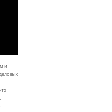
м и
 деловых
что
.
е