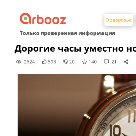
Найти:
Skip
to
О здоровье
content
Только проверенная информация
Дорогие часы уместно н
2624
598
20
140
21