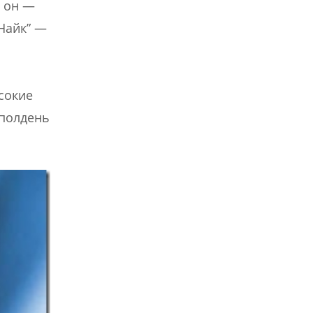
о он —
Найк” —
сокие
 полдень