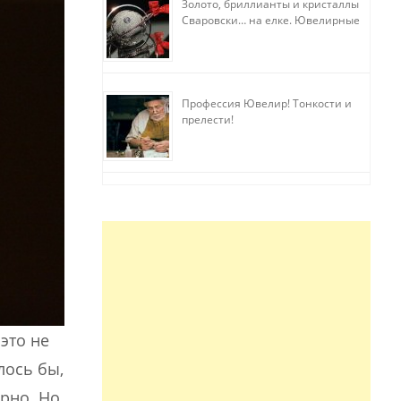
Золото, бриллианты и кристаллы
Сваровски… на елке. Ювелирные
прихоти
Профессия Ювелир! Тонкости и
прелести!
это не
лось бы,
рно. Но