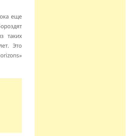
пока еще
бороздят
з таких
ет. Это
orizons»