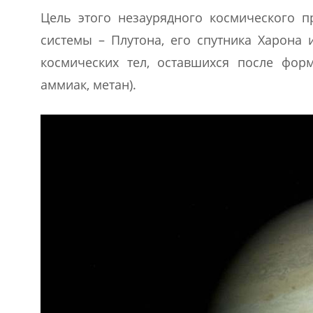
Цель этого незаурядного космического 
системы – Плутона, его спутника Харона 
космических тел, оставшихся после фор
аммиак, метан).