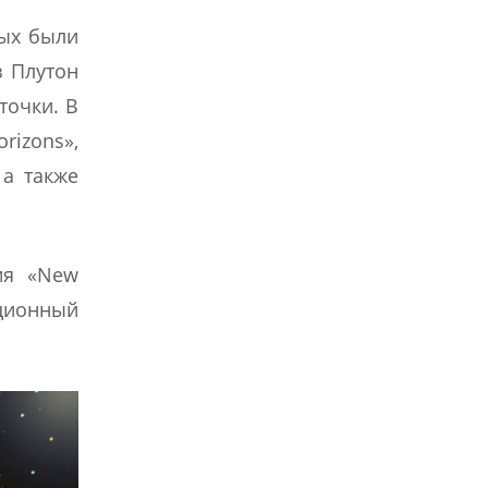
рых были
з Плутон
точки. В
rizons»,
 а также
ия «New
ационный