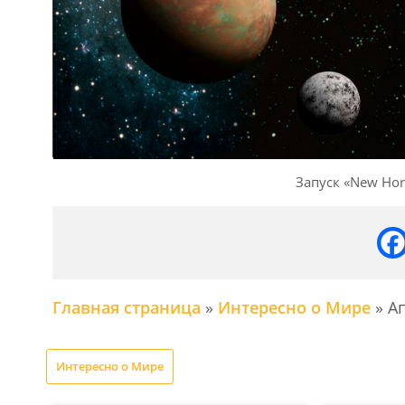
Запуск «New Hor
Главная страница
»
Интересно о Мире
»
А
Интересно о Мире