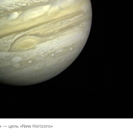
 — цель «New Horizons»