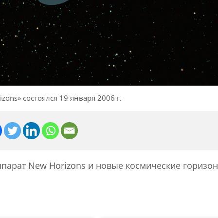
izons» состоялся 19 января 2006 г.
ппарат New Horizons и новые космические горизо