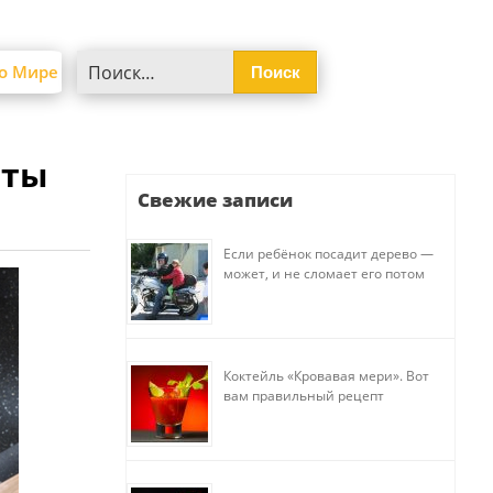
Найти:
о Мире
нты
Свежие записи
Если ребёнок посадит дерево —
может, и не сломает его потом
Коктейль «Кровавая мери». Вот
вам правильный рецепт