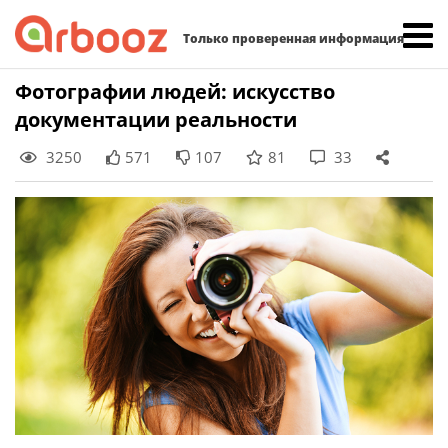
Найти:
Только проверенная информация
Skip
Фотографии людей: искусство
to
документации реальности
content
3250
571
107
81
33