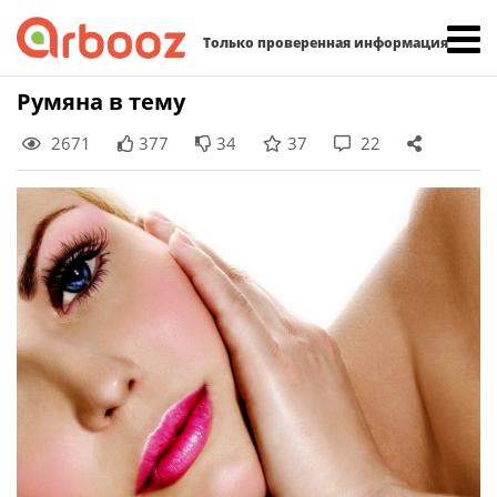
Найти:
Только проверенная информация
Skip
Румяна в тему
to
2671
377
34
37
22
content