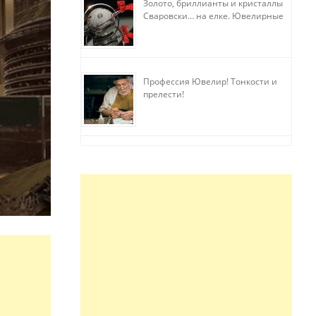
Золото, бриллианты и кристаллы
Сваровски… на елке. Ювелирные
прихоти
Профессия Ювелир! Тонкости и
прелести!