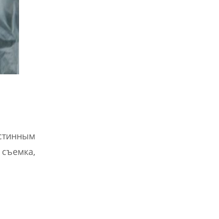
стинным
 съемка,