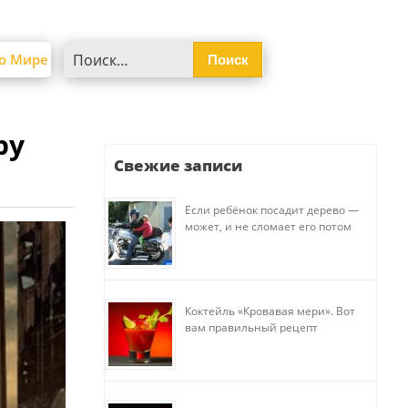
Найти:
о Мире
ру
Свежие записи
Если ребёнок посадит дерево —
может, и не сломает его потом
Коктейль «Кровавая мери». Вот
вам правильный рецепт