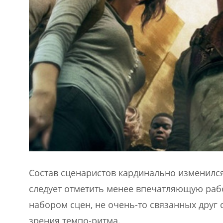
Состав сценаристов кардинально изменился,
следует отметить менее впечатляющую рабо
набором сцен, не очень-то связанных друг 
зрения темпо-ритма.