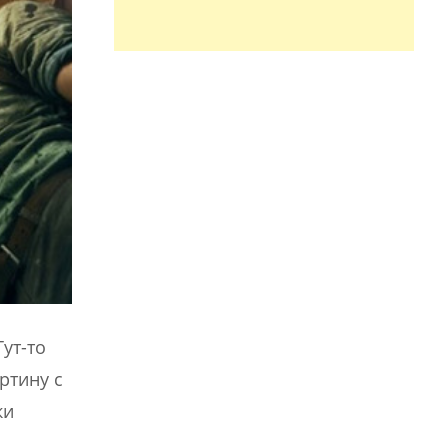
ут-то
ртину с
ки