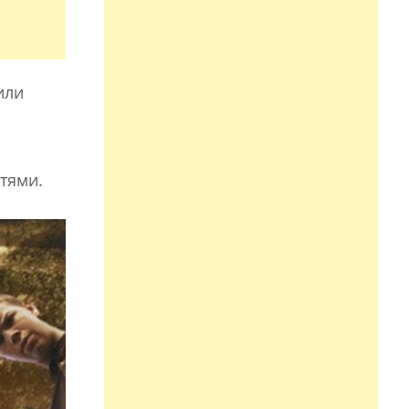
или
тями.