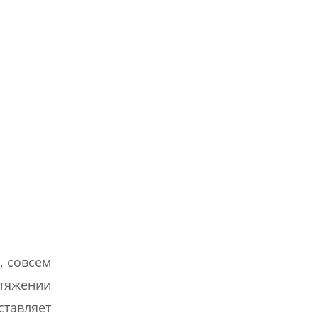
, совсем
отяжении
ставляет