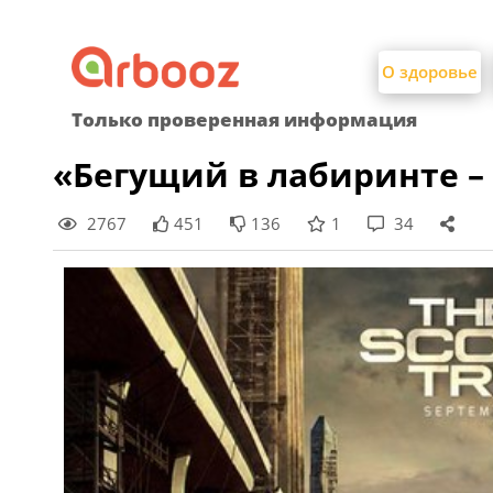
Найти:
Skip
to
О здоровье
content
Только проверенная информация
«Бегущий в лабиринте –
2767
451
136
1
34