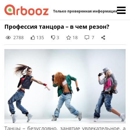
Найти:
Только проверенная информация
Skip
Профессия танцора – в чем резон?
to
2788
135
3
18
7
content
Танцы – безусловно, занятие увлекательное, а