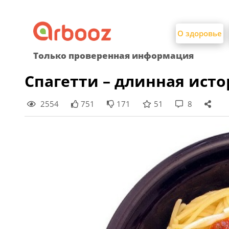
Найти:
Skip
to
О здоровье
content
Только проверенная информация
Спагетти – длинная ист
2554
751
171
51
8