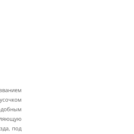
званием
кусочком
подобным
толяющую
зда, под