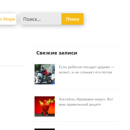
Найти:
о Мире
Свежие записи
Если ребёнок посадит дерево —
может, и не сломает его потом
Коктейль «Кровавая мери». Вот
вам правильный рецепт