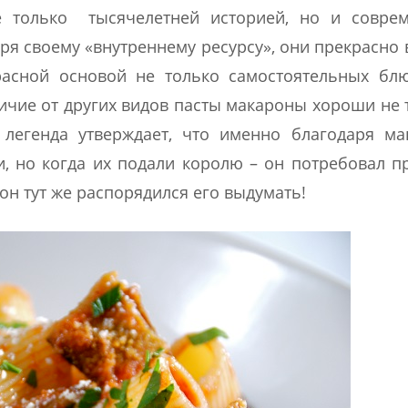
не только тысячелетней историей, но и совре
аря своему «внутреннему ресурсу», они прекрасно
расной основой не только самостоятельных бл
личие от других видов пасты макароны хороши не 
 легенда утверждает, что именно благодаря м
и, но когда их подали королю – он потребовал п
он тут же распорядился его выдумать!