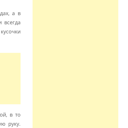
дах, а в
и всегда
 кусочки
ой, в то
ую руку.