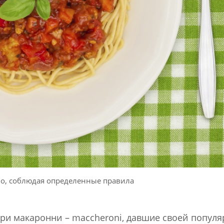
но, соблюдая определенные правила
утри макаронни – maccheroni, давшие своей попул