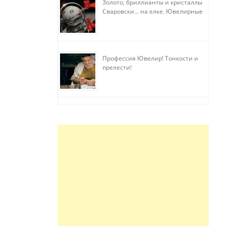
Золото, бриллианты и кристаллы
Сваровски… на елке. Ювелирные
прихоти
Профессия Ювелир! Тонкости и
прелести!