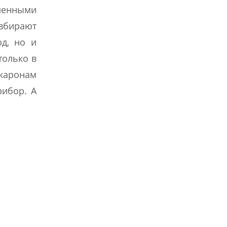
менными
 вбирают
юд, но и
только в
акаронам
рибор. А