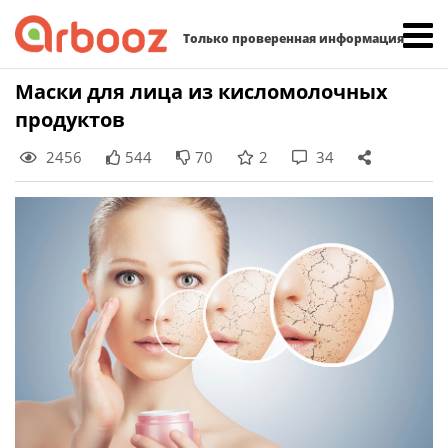
Найти:
Только проверенная информация
Skip
Маски для лица из кисломолочных
to
продуктов
content
2456
544
70
2
34