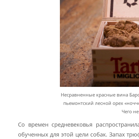
Несравненные красные вина Барол
пьемонтский лесной орех «ноччо
Чего не
Со времен средневековья распространи
обученных для этой цели собак. Запах трю