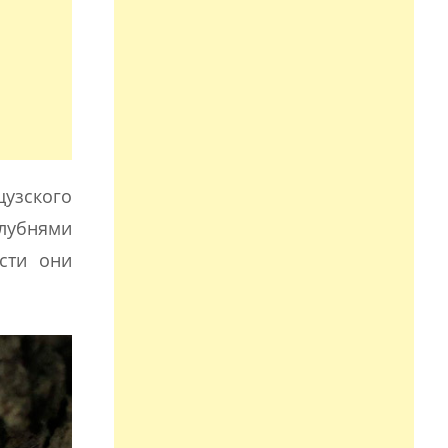
цузского
клубнями
сти они