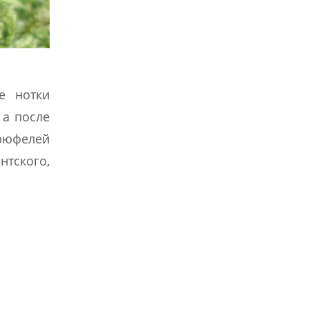
е нотки
 а после
трюфелей
нтского,