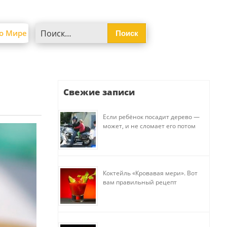
Найти:
о Мире
Свежие записи
Если ребёнок посадит дерево —
может, и не сломает его потом
Коктейль «Кровавая мери». Вот
вам правильный рецепт