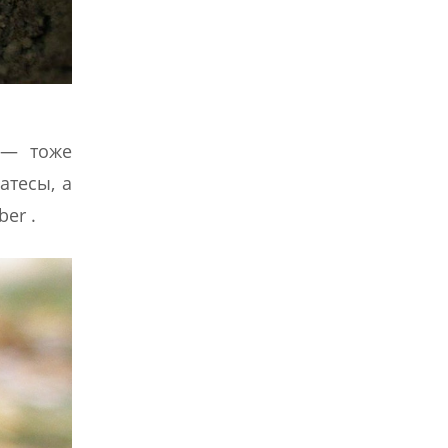
 — тоже
атесы, а
er .