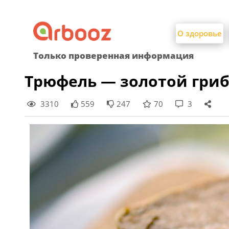
Найти:
Skip
to
О здоровье
content
Только проверенная информация
Трюфель — золотой гри
3310
559
247
70
3