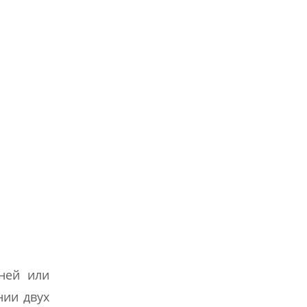
ней или
нии двух