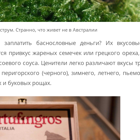
трум. Странно, что живет не в Австралии
заплатить баснословные деньги? Их вкусовы
ся привкус жареных семечек или грецкого ореха,
 соевого соуса. Ценители легко различают вкусы 
еригорского (черного), зимнего, летнего, пьемо
 и буковых рощах.