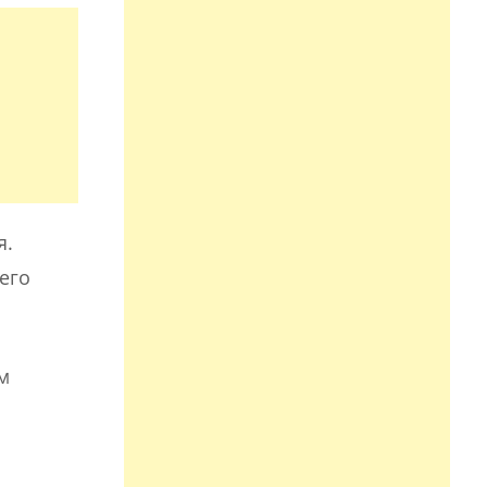
я.
его
м