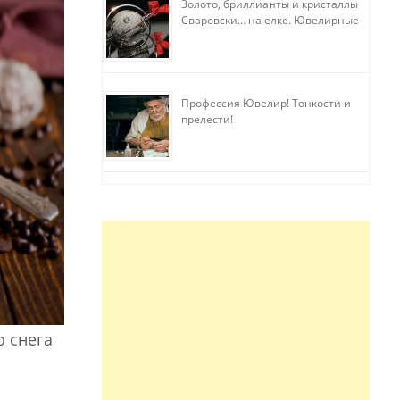
Золото, бриллианты и кристаллы
Сваровски… на елке. Ювелирные
прихоти
Профессия Ювелир! Тонкости и
прелести!
о снега