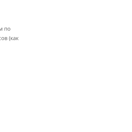
м по
ов (как