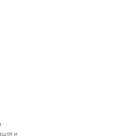
а
кашля и