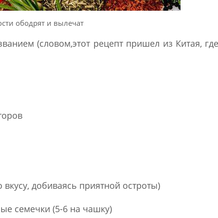
сти ободрят и вылечат
званием (словом,этот рецепт пришел из Китая, гд
торов
 вкусу, добиваясь приятной остроты)
е семечки (5-6 на чашку)