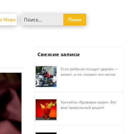
Найти:
о Мире
Свежие записи
Если ребёнок посадит дерево —
может, и не сломает его потом
Коктейль «Кровавая мери». Вот
вам правильный рецепт