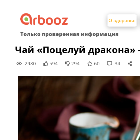
Найти:
Skip
to
О здоровье
content
Только проверенная информация
Чай «Поцелуй дракона» 
2980
594
294
60
34