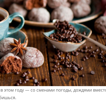
 в этом году — со сменами погоды, дождями вмест
абишься.