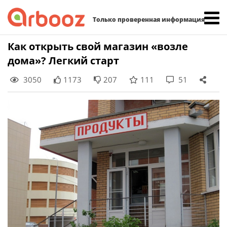
Найти:
Только проверенная информация
Skip
Как открыть свой магазин «возле
to
дома»? Легкий старт
content
3050
1173
207
111
51