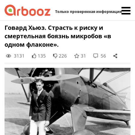
Найти:
Только проверенная информация
Skip
Говард Хьюз. Страсть к риску и
to
смертельная боязнь микробов «в
content
одном флаконе».
3131
135
226
31
56