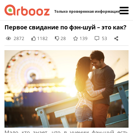
Найти:
Только проверенная информация
Skip
Первое свидание по фэн-шуй – это как?
to
2872
1182
28
139
53
content
Мало кто знает, что в учении фэн-шуй есть