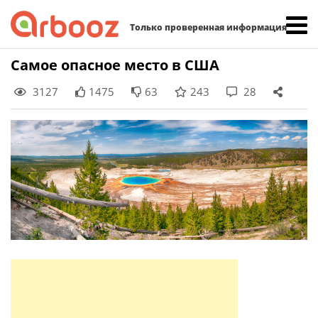
Найти:
Только проверенная информация
Skip
Самое опасное место в США
to
3127
1475
63
243
28
content