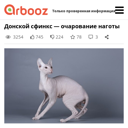
Найти:
Только проверенная информация
Skip
Донской сфинкс — очарование наготы
to
3254
745
224
78
3
content