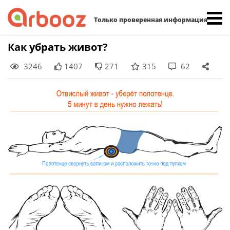
Найти:
Только проверенная информация
Skip
Как убрать живот?
to
3246
1407
271
315
62
content