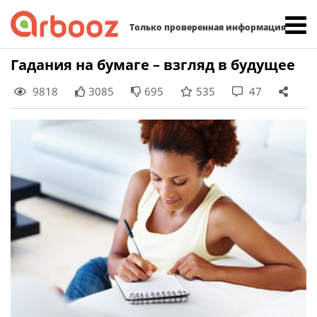
Найти:
Только проверенная информация
Skip
Гадания на бумаге – взгляд в будущее
to
9818
3085
695
535
47
content