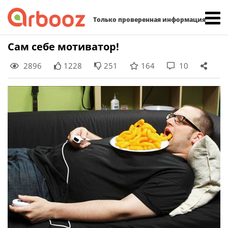
Найти:
Только проверенная информация
Skip
Сам себе мотиватор!
to
2896
1228
251
164
10
content