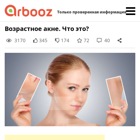
Найти:
Только проверенная информация
Skip
Возрастное акне. Что это?
to
3170
345
174
72
40
content