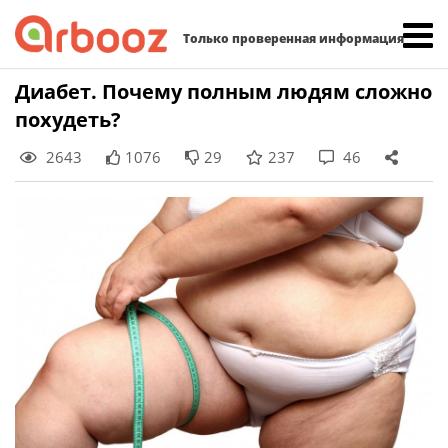
Найти:
Только проверенная информация
Skip
Диабет. Почему полным людям сложно
to
похудеть?
content
2643
1076
29
237
46